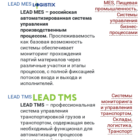
MES
,
Пищевая
LEAD MES
промышленность
,
LEAD MES – российская
Системы
автоматизированная система
управления
управления
бизнес-
производственным
процессами
процессом.
Прослеживаемость
как базовая возможность
системы обеспечивает
мониторинг прохождения
партий материалов через
различные участки и этапы
процессов, с полной фиксацией
потоков входа и выхода и
исполнителей.
Системы
LEAD TMS
мониторинга
LEAD TMS
– профессиональная
и управления
система управления
транспортом
,
транспортировкой грузов и
Склады,
транспортом, содержащая весь
логистика
,
необходимый функционал для
Транспорт
автоматизации процессов