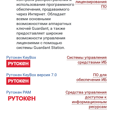
лицензирования
использования программного
ПО
обеспечения, продаваемого
через Интернет. Обладает
всеми основными
возможностями аппаратных
ключей Guardant, а также
предоставляет широкие
возможности управления
лицензиями с помощью
системы Guardant Station.
Рутокен KeyBox
Системы управления
средствами ИБ
Рутокен KeyBox версия 7.0
ПО для
обеспечения ИБ
Рутокен PAM
Средства управления
доступом к
информационным
ресурсам