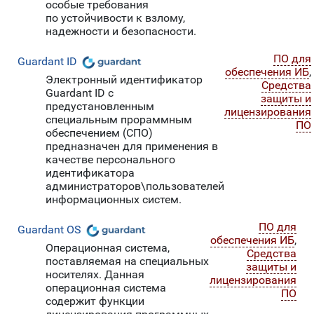
особые требования
по устойчивости к взлому,
надежности и безопасности.
ПО для
Guardant ID
обеспечения ИБ
,
Электронный идентификатор
Средства
Guardant ID c
защиты и
предустановленным
лицензирования
специальным прораммным
ПО
обеспечением (СПО)
предназначен для применения в
качестве персонального
идентификатора
администраторов\пользователей
информационных систем.
ПО для
Guardant OS
обеспечения ИБ
,
Операционная система,
Средства
поставляемая на специальных
защиты и
носителях. Данная
лицензирования
операционная система
ПО
содержит функции