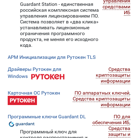
управления
Guardant Station - единственная
средствами
российская комплексная система
ИБ
управления лицензированием ПО.
Система позволяет в «два клика»
устанавливать лицензионные
ограничения программного
продукта, не меняя его исходного
кода.
АРМ Инициализации для Рутокен TLS
Драйверы Рутокен для
Средства
криптозащиты
Windows
информации
Карточная ОС Рутокен
ПО аппаратных ключей
,
Средства криптозащиты
информации
Программные ключи Guardant DL
ПО для
обеспечения ИБ
,
Средства
Программный ключ для
защиты и
контроля распространения и