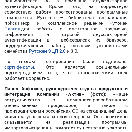
пользователей ОС с помощью двухфакторной
аутентификации. Кроме того, на корректную
совместную работу протестированы программные
компоненты Рутокен – библиотека встраивания
rtpkcs11ecp и комплексное
решение Рутокен
Плагин
для
работы с электронной подписью,
шифрования и строгой двухфакторной
аутентификации в веб-сервисах из браузера,
поддерживающие работу со всеми устройствами
семейства
Рутокен ЭЦП 2.0
и 3.0.
По итогам тестирования были подписаны
сертификаты
. Это является официальным
подтверждением того, что технологический стек
работает корректно.
Павел Анфимов, руководитель отдела продуктов и
интеграции Компании «Актив» (фото):
«Наше
сотрудничество с компанией-разработчиком
отечественных процессоров, а также с
производителями российских ОС на сегодняшний день
является успешным и плодотворным. Оно позитивно
сказывается на реализации программы
импортозамещения и помогает существенно ускорить