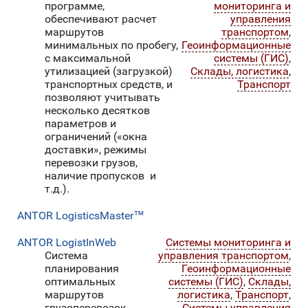
программе,
мониторинга и
обеспечивают расчет
управления
маршрутов
транспортом
,
минимальных по пробегу,
Геоинформационные
с максимальной
системы (ГИС)
,
утилизацией (загрузкой)
Склады, логистика
,
транспортных средств, и
Транспорт
позволяют учитывать
несколько десятков
параметров и
ограничений («окна
доставки», режимы
перевозки грузов,
наличие пропусков и
т.д.).
ANTOR LogisticsMaster™
ANTOR LogistInWeb
Системы мониторинга и
Система
управления транспортом
,
планирования
Геоинформационные
оптимальных
системы (ГИС)
,
Склады,
маршрутов
логистика
,
Транспорт
,
грузоперевозок,
Системы управления