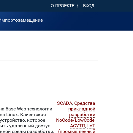
О ПРОЕКТЕ
ВХОД
Импортозамещение
SCADA
,
Средства
на базе Web технологии
прикладной
на Linux. Клиентская
разработки
устройство, которое
NoCode/LowCode
,
оить удаленный доступ
АСУТП
,
IIoT
льной среды разработки,
(промышленный