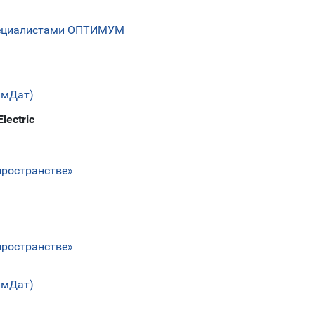
пециалистами ОПТИМУМ
имДат)
lectric
пространстве»
пространстве»
имДат)