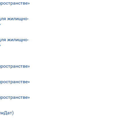
пространстве»
для жилищно-
»
для жилищно-
»
пространстве»
пространстве»
пространстве»
имДат)