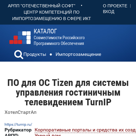
•
О ПРОЕКТЕ
АРПП "ОТЕЧЕСТВЕННЫЙ СОФТ"
ВХОД
ЦЕНТР КОМПЕТЕНЦИЙ ПО
ИМПОРТОЗАМЕЩЕНИЮ В СФЕРЕ ИКТ
КАТАЛОГ
Совместимости Российского
Программного Обеспечения
Продукты
Импортозамещение
ПО для ОС Tizen для системы
управления гостиничным
телевидением TurnIP
ХотелСтартАп
https://turnip.ru/
Рубрикатор
Корпоративные порталы и средства их соз
АРПП:
Умный дом