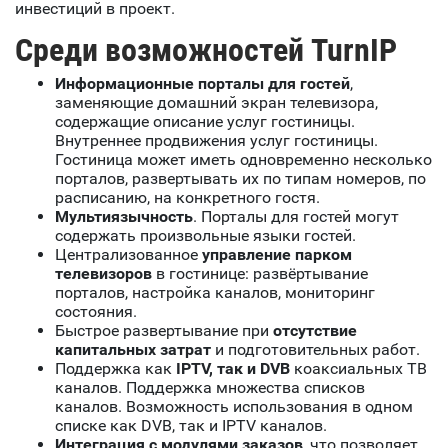
инвестиций в проект.
Среди возможностей TurnIP
Информационные порталы для гостей
,
заменяющие домашний экран телевизора,
содержащие описание услуг гостиницы.
Внутреннее продвижения услуг гостиницы.
Гостиница может иметь одновременно несколько
порталов, развертывать их по типам номеров, по
расписанию, на конкретного гостя.
Мультиязычность
. Порталы для гостей могут
содержать произвольные языки гостей.
Централизованное
управление парком
телевизоров
в гостинице: развёртывание
порталов, настройка каналов, мониторинг
состояния.
Быстрое развертывание при
отсутствие
капитальных затрат
и подготовительных работ.
Поддержка как
IPTV, так и DVB
коаксиальных ТВ
каналов. Поддержка множества списков
каналов. Возможность использования в одном
списке как DVB, так и IPTV каналов.
Интеграция с модулями заказов
, что позволяет