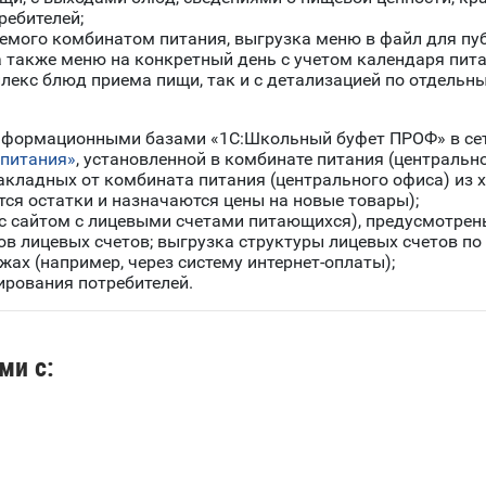
ребителей;
емого комбинатом питания, выгрузка меню в файл для пуб
а также меню на конкретный день с учетом календаря пита
лекс блюд приема пищи, так и с детализацией по отдель
формационными базами «1С:Школьный буфет ПРОФ» в се
 питания»
, установленной в комбинате питания (центральн
кладных от комбината питания (центрального офиса) из x
я остатки и назначаются цены на новые товары);
 с сайтом с лицевыми счетами питающихся), предусмотре
ов лицевых счетов; выгрузка структуры лицевых счетов п
жах (например, через систему интернет-оплаты);
рования потребителей.
ми с: