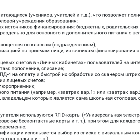
питающихся (учеников, учителей и т.д.), что позволяет по
оловой учреждения образования;
ых источников финансирования: бюджетных, родительских 
 раздельно для основного и дополнительного питания с ц
ающегося по классам (подразделениям);
ализацией по приемам пищи, источникам финансирования 
евых счетов в «Личных кабинетах» пользователей на инте
там: пополнение, списание;
ПД-4 на оплату и быстрой их обработки со сканером штрих
ии лицевых счетов;
упюроприемник;
го питания (например, «завтрак вар.1» или «завтрак вар.
, владельцем которых является сама школьная столовая, 
упателя используются RFID-карты («Универсальная электр
овские бесконтактные карты и т.п.), при этом для каждо
новременно;
тификации используется выбор из списка с визуальным ко
чатка пальца и т.п.);