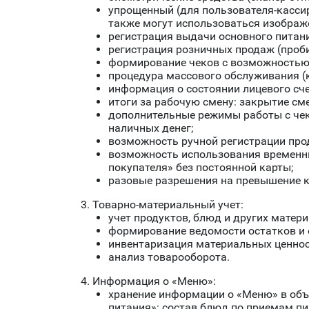
упрощенный (для пользователя-касси
также могут использоваться изображ
регистрация выдачи основного питания
регистрация розничных продаж (пробив
формирование чеков с возможностью 
процедура массового обслуживания (к
информация о состоянии лицевого сче
итоги за рабочую смену: закрытие см
дополнительные режимы работы с чека
наличных денег;
возможность ручной регистрации прод
возможность использования временны
покупателя» без постоянной карты;
разовые разрешения на превышение кр
3. Товарно-материальный учет:
учет продуктов, блюд и других матер
формирование ведомости остатков и 
инвентаризация материальных ценнос
анализ товарооборота.
4. Информация о «Меню»:
хранение информации о «Меню» в объ
питания»: состав блюд по приемам пи