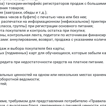
ра) тачскрин-интерфейс регистраторов продаж с большим
ения товаров;
 (завтраки, обеды и т.д.);
ка чеков в буфете) с печатью чека или без нее;
распечатки на информационном (нефискальном) принтере
ласса, группы) при регистрации основного питания;
та покупателя и контроль остатка при покупке;
ены, контрольная лента, подитоги по источникам финансир
ми: аннулирование, возврат, продажа с указанием количе
аж и выбора покупателя без карты;
х (подменных) карт для обучающихся, которые забыли ка
едита при недостаточности средств на платное питание.
иальных ценностей на одном или нескольких местах хранен
оборотной ведомости;
тей;
еме, требуемом для представления потребителю «Правила
щи, с выходами блюд, сведениями о пищевой ценности, кр