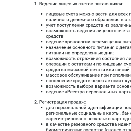
1. Ведение лицевых счетов питающихся:
лицевые счета можно вести для всех 
наличного денежного обращения в ст
учет поступления средств из различн
возможность ведения лицевого счета
средств;
ведение хронологии перемещения пит
назначение основного питания с дет
питании на определенные дни;
возможность отражения состояния лиц
операции с остатками по лицевым сче
средства массовой печати квитанций 
массовое обслуживание при пополнен
пополнение средств через автомат-к
возможность выбора варианта основно
ведение «Реестра персональных карт»
2. Регистрация продаж:
для персональной идентификации пок
региональные социальные карты, банк
зарегистрировано несколько карт од
в качестве резервного средства иден
биометрические средства (сканер отпе