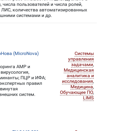
числа пользователей и числа ролей,
й ЛИС, количества автоматизированных
ешними системами и др.
Нова (MicroNova)
Системы
управления
задачами
,
оринга АМР и
Медицинская
 вирусология,
аналитика и
минанты; ПЦР и ИФА;
исследования
,
 экспертных правил
Медицина
,
двинутая
Обучающее ПО
,
внешних систем.
LIMS