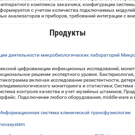
аппаратного комплекса заказчика, конфигурации системы, 
 формируется с учетом количества подключаемых модуле
ых анализаторов и приборов, требований интеграции с вн
Продукты
ии деятельности микробиологических лабораторий Микро
ексной цифровизации инфекционных исследований, монит
кциональное решение экспертного уровня. Бактериология,
отикограмма включая исследование резистентности, детер
 эпидемиологического мониторинга и статистики; Система
Система контроля качества и учет музейных штаммов; Про
терфейс. Подключение любого оборудования, middle-ware и 
Информационная система клинической трансфузиологии
novasystem