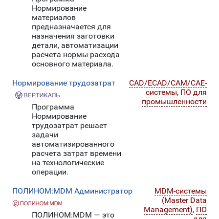
Нормирование
материалов
предназначается для
назначения заготовки
детали, автоматизации
расчета нормы расхода
основного материала.
Нормирование трудозатрат
CAD/ECAD/CAM/CAE-
системы
,
ПО для
промышленности
Программа
Нормирование
трудозатрат решает
задачи
автоматизированного
расчета затрат времени
на технологические
операции.
ПОЛИНОМ:MDM Администратор
MDM-системы
(Master Data
Management)
,
ПО
ПОЛИНОМ:MDM — это
для