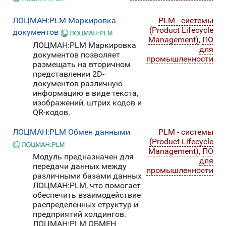
ЛОЦМАН:PLM Маркировка
PLM - системы
(Product Lifecycle
документов
Management)
,
ПО
ЛОЦМАН:PLM Маркировка
для
документов позволяет
промышленности
размещать на вторичном
представлении 2D-
документов различную
информацию в виде текста,
изображений, штрих кодов и
QR-кодов.
ЛОЦМАН:PLM Обмен данными
PLM - системы
(Product Lifecycle
Management)
,
ПО
Модуль предназначен для
для
передачи данных между
промышленности
различными базами данных
ЛОЦМАН:PLM, что помогает
обеспечить взаимодействие
распределенных структур и
предприятий холдингов.
ЛОЦМАН:PLM ОБМЕН