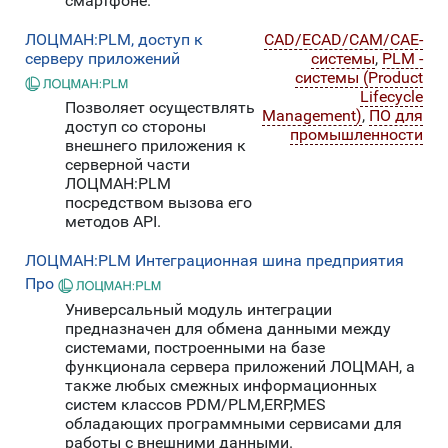
смартфоне.
ЛОЦМАН:PLM, доступ к
CAD/ECAD/CAM/CAE-
серверу приложений
системы
,
PLM -
системы (Product
Lifecycle
Позволяет осуществлять
Management)
,
ПО для
доступ со стороны
промышленности
внешнего приложения к
серверной части
ЛОЦМАН:PLM
посредством вызова его
методов API.
ЛОЦМАН:PLM Интеграционная шина предприятия
Про
Универсальный модуль интеграции
предназначен для обмена данными между
системами, построенными на базе
функционала сервера приложений ЛОЦМАН, а
также любых смежных информационных
систем классов PDM/PLM,ERP,MES
обладающих программными сервисами для
работы с внешними данными.