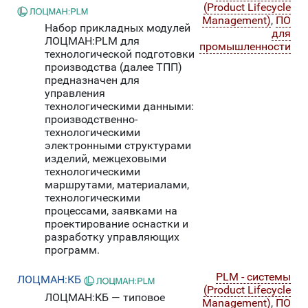
(Product Lifecycle
Management)
,
ПО
Набор прикладных модулей
для
ЛОЦМАН:PLM для
промышленности
технологической подготовки
производства (далее ТПП)
предназначен для
управления
технологическими данными:
производственно-
технологическими
электронными структурами
изделий, межцеховыми
технологическими
маршрутами, материалами,
технологическими
процессами, заявками на
проектирование оснастки и
разработку управляющих
программ.
PLM - системы
ЛОЦМАН:КБ
(Product Lifecycle
ЛОЦМАН:КБ — типовое
Management)
,
ПО