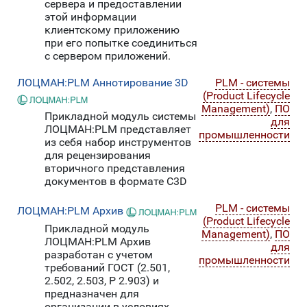
сервера и предоставлении
этой информации
клиентскому приложению
при его попытке соединиться
с сервером приложений.
ЛОЦМАН:PLM Аннотирование 3D
PLM - системы
(Product Lifecycle
Management)
,
ПО
Прикладной модуль системы
для
ЛОЦМАН:PLM представляет
промышленности
из себя набор инструментов
для рецензирования
вторичного представления
документов в формате C3D
PLM - системы
ЛОЦМАН:PLM Архив
(Product Lifecycle
Прикладной модуль
Management)
,
ПО
ЛОЦМАН:PLM Архив
для
разработан с учетом
промышленности
требований ГОСТ (2.501,
2.502, 2.503, Р 2.903) и
предназначен для
организации в условиях