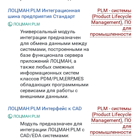
ЛОЦМАН:PLM Интеграционная
PLM - системы
шина предприятия Стандарт
(Product Lifecycle
Management)
,
ПО
для
Универсальный модуль
промышленности
интеграции предназначен
для обмена данными между
системами, построенными на
базе функционала сервера
приложений ЛОЦМАН, а
также любых смежных
информационных систем
классов PDM/PLM,ERP,MES
обладающих программными
сервисами для работы с
внешними данными.
ЛОЦМАН:PLM Интерфейс к CAD
PLM - системы
(Product Lifecycle
Management)
,
ПО
Модуль предназначен для
для
интеграции ЛОЦМАН:PLM с
промышленности
CAD/EDA системами: