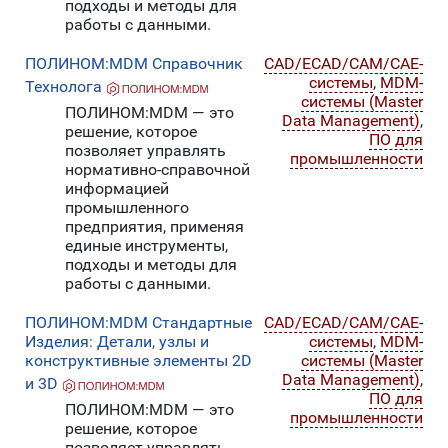
подходы и методы для
работы с данными.
ПОЛИНОМ:MDM Справочник
CAD/ECAD/CAM/CAE-
системы
,
MDM-
Технолога
системы (Master
ПОЛИНОМ:MDM — это
Data Management)
,
решение, которое
ПО для
позволяет управлять
промышленности
нормативно-справочной
информацией
промышленного
предприятия, применяя
единые инструменты,
подходы и методы для
работы с данными.
ПОЛИНОМ:MDM Стандартные
CAD/ECAD/CAM/CAE-
Изделия: Детали, узлы и
системы
,
MDM-
конструктивные элементы 2D
системы (Master
Data Management)
,
и 3D
ПО для
ПОЛИНОМ:MDM — это
промышленности
решение, которое
позволяет управлять