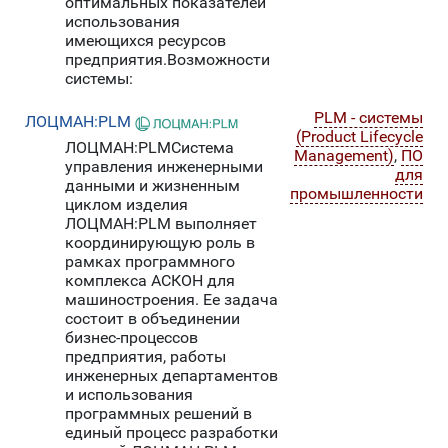
оптимальных показателей
использования
имеющихся ресурсов
предприятия.Возможности
системы:
PLM - системы
ЛОЦМАН:PLM
(Product Lifecycle
ЛОЦМАН:PLMСистема
Management)
,
ПО
управления инженерными
для
данными и жизненным
промышленности
циклом изделия
ЛОЦМАН:PLM выполняет
координирующую роль в
рамках программного
комплекса АСКОН для
машиностроения. Ее задача
состоит в объединении
бизнес-процессов
предприятия, работы
инженерных департаментов
и использования
программных решений в
единый процесс разработки