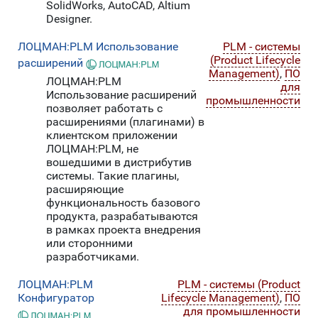
SolidWorks, AutoCAD, Altium
Designer.
ЛОЦМАН:PLM Использование
PLM - системы
(Product Lifecycle
расширений
Management)
,
ПО
ЛОЦМАН:PLM
для
Использование расширений
промышленности
позволяет работать с
расширениями (плагинами) в
клиентском приложении
ЛОЦМАН:PLM, не
вошедшими в дистрибутив
системы. Такие плагины,
расширяющие
функциональность базового
продукта, разрабатываются
в рамках проекта внедрения
или сторонними
разработчиками.
ЛОЦМАН:PLM
PLM - системы (Product
Конфигуратор
Lifecycle Management)
,
ПО
для промышленности