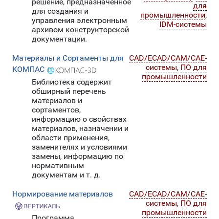
решение, предназначенное
для
для создания и
промышленности
,
управления электронным
IDM-системы
архивом конструкторской
документации.
Материалы и Сортаменты для
CAD/ECAD/CAM/CAE-
системы
,
ПО для
КОМПАС
промышленности
Библиотека содержит
обширный перечень
материалов и
сортаментов,
информацию о свойствах
материалов, назначении и
области применения,
заменителях и условиями
замены, информацию по
нормативным
документам и т. д.
Нормирование материалов
CAD/ECAD/CAM/CAE-
системы
,
ПО для
промышленности
Программа