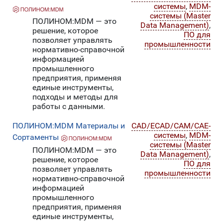
системы
,
MDM-
системы (Master
ПОЛИНОМ:MDM — это
Data Management)
,
решение, которое
ПО для
позволяет управлять
промышленности
нормативно-справочной
информацией
промышленного
предприятия, применяя
единые инструменты,
подходы и методы для
работы с данными.
ПОЛИНОМ:MDM Материалы и
CAD/ECAD/CAM/CAE-
системы
,
MDM-
Сортаменты
системы (Master
ПОЛИНОМ:MDM — это
Data Management)
,
решение, которое
ПО для
позволяет управлять
промышленности
нормативно-справочной
информацией
промышленного
предприятия, применяя
единые инструменты,