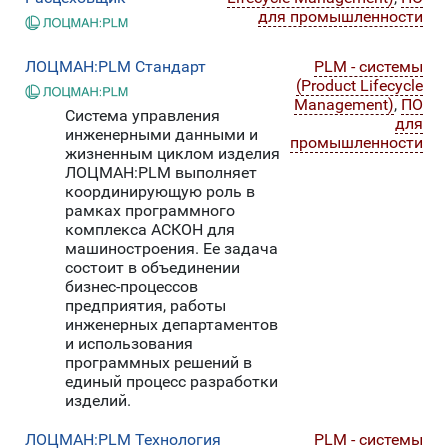
для промышленности
ЛОЦМАН:PLM Стандарт
PLM - системы
(Product Lifecycle
Management)
,
ПО
Система управления
для
инженерными данными и
промышленности
жизненным циклом изделия
ЛОЦМАН:PLM выполняет
координирующую роль в
рамках программного
комплекса АСКОН для
машиностроения. Ее задача
состоит в объединении
бизнес-процессов
предприятия, работы
инженерных департаментов
и использования
программных решений в
единый процесс разработки
изделий.
ЛОЦМАН:PLM Технология
PLM - системы