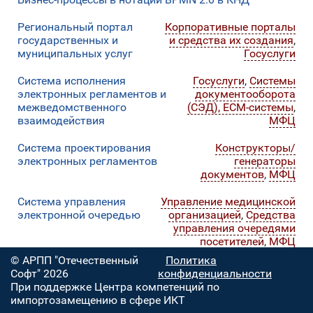
Региональный портал
Корпоративные порталы
государственных и
и средства их создания
,
муниципальных услуг
Госуслуги
Система исполнения
Госуслуги
,
Системы
электронных регламентов и
документооборота
межведомственного
(СЭД), ECM-системы
,
взаимодействия
МФЦ
Система проектирования
Конструкторы/
электронных регламентов
генераторы
документов
,
МФЦ
Система управления
Управление медицинской
электронной очередью
организацией
,
Средства
управления очередями
посетителей
,
МФЦ
© АРПП "Отечественный
Политика
Софт" 2026
конфиденциальности
При поддержке Центра компетенций по
импортозамещению в сфере ИКТ