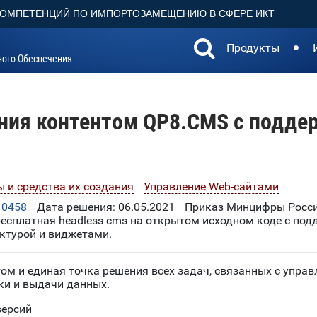
КОМПЕТЕНЦИЙ ПО ИМПОРТОЗАМЕЩЕНИЮ В СФЕРЕ ИКТ
Продукты
ного Обеспечения
ния контентом QP8.CMS с подде
 и средства их создания
Управление Web-сайтами
10458
Дата решения: 06.05.2021
Приказ Минцифры Росси
бесплатная headless cms на открытом исходном коде с по
ктурой и виджетами.
том и единая точка решения всех задач, связанных с упр
ки и выдачи данных.
версий