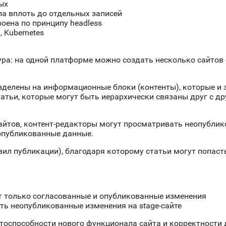
ых
па вплоть до отдельных записей
оена по принципу
headless
L
,
K
ubernetes
ра: на одной платформе можно создать несколько сайтов 
зделены на информационные блоки (контенты), которые и 
атьи, которые могут быть иерархически связаны друг с д
сайтов, контент-редакторы могут просматривать неопубли
опубликованные данные.
вил публикации), благодаря которому статьи могут попаст
т только согласованные и опубликованные изменения
еть неопубликованные изменения на
stage
-сайте
тоспособности нового функционала сайта и корректности