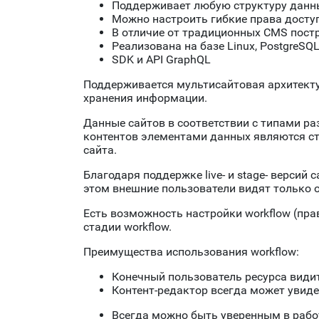
Поддерживает
любую структуру данн
Можно настроить гибкие права досту
В отличие от традиционных
CMS
постр
Реализована на базе
L
inux,
P
ostgre
SQ
SDK
и
API
G
raph
QL
Поддерживается мультисайтовая архитекту
хранения информации.
Данные сайтов в соответствии с типами ра
контентов элементами данных являются ст
сайта.
Благодаря поддержке
live
- и
stage
- версий 
этом внешние пользователи видят только 
Есть возможность настройки
workflow
(пра
стадии
workflow
.
Преимущества использования workflow:
Конечный пользователь ресурса види
Контент-редактор всегда может увид
Всегда можно быть уверенным в рабо