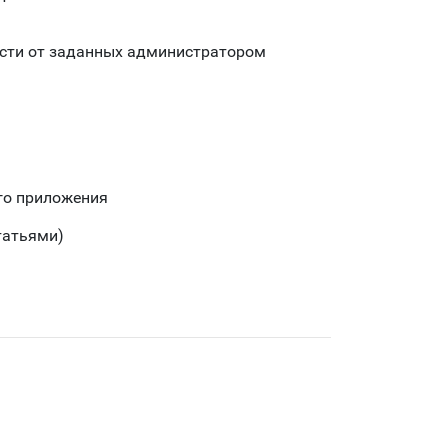
ости от заданных администратором
го приложения
татьями)