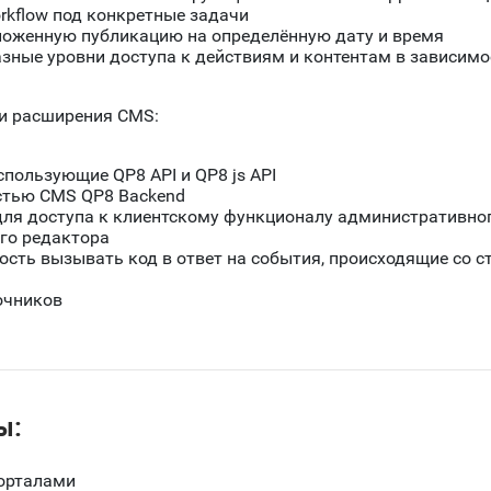
rkflow
под конкретные задачи
ложенную публикацию на определённую дату и время
азные уровни доступа к действиям и контентам в зависим
и расширения
CMS
:
использующие
QP
8
API
и
QP
8
js
API
остью
CMS
QP
8
Backend
ля доступа к клиентскому функционалу административно
го редактора
сть вызывать код в ответ на события, происходящие со с
очников
ы:
порталами