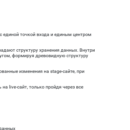
с единой точкой входа и единым центром
задают структуру хранения данных. Внутри
ругом, формируя древовидную структуру
кованные изменения на
stage
-сайте, при
ь на
live
-сайт, только пройдя через все
 данных