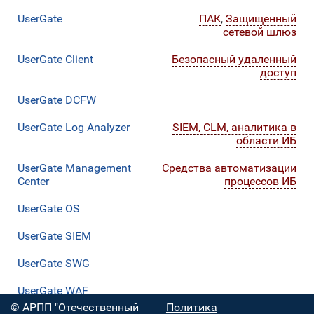
UserGate
ПАК
,
Защищенный
сетевой шлюз
UserGate Client
Безопасный удаленный
доступ
UserGate DCFW
UserGate Log Analyzer
SIEM, CLM, аналитика в
области ИБ
UserGate Management
Средства автоматизации
Center
процессов ИБ
UserGate OS
UserGate SIEM
UserGate SWG
UserGate WAF
© АРПП "Отечественный
Политика