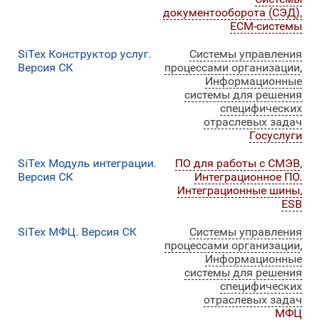
документооборота (СЭД),
ECM-системы
SiTex Конструктор услуг.
Системы управления
Версия СК
процессами организации
,
Информационные
системы для решения
специфических
отраслевых задач
Госуслуги
SiTex Модуль интеграции.
ПО для работы с СМЭВ
,
Версия СК
Интеграционное ПО.
Интеграционные шины,
ESB
SiTex МФЦ. Версия СК
Системы управления
процессами организации
,
Информационные
системы для решения
специфических
отраслевых задач
МФЦ