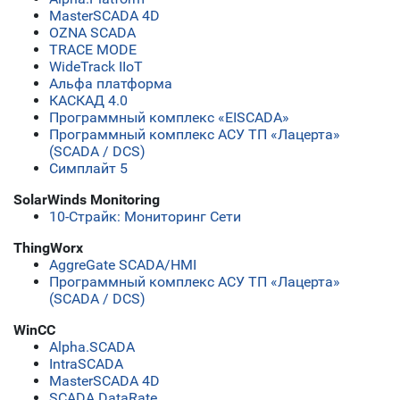
MasterSCADA 4D
OZNA SCADA
TRACE MODE
WideTrack IIoT
Альфа платформа
КАСКАД 4.0
Программный комплекс «EISCADA»
Программный комплекс АСУ ТП «Лацерта»
(SCADA / DCS)
Симплайт 5
SolarWinds Monitoring
10-Страйк: Мониторинг Сети
ThingWorx
AggreGate SCADA/HMI
Программный комплекс АСУ ТП «Лацерта»
(SCADA / DCS)
WinCC
Alpha.SCADA
IntraSCADA
MasterSCADA 4D
SCADA DataRate