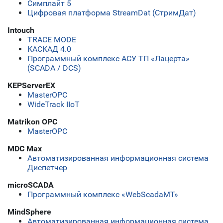
Симплайт 5
Цифровая платформа StreamDat (СтримДат)
Intouch
TRACE MODE
КАСКАД 4.0
Программный комплекс АСУ ТП «Лацерта»
(SCADA / DCS)
KEPServerEX
MasterOPC
WideTrack IIoT
Matrikon OPC
MasterOPC
MDC Max
Автоматизированная информационная система
Диспетчер
microSCADA
Программный комплекс «WebScadaMT»
MindSphere
Автоматизированная информационная система