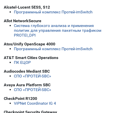
Alcatel-Lucent 5ESS, S12
Программный комплекс Протей-imSwitch
Allot NetworkSecure
Система глубокого анализа и применения
политик для управления пакетным трафиком
PROTEI_DPI
Atos/Unify OpenScape 4000
Программный комплекс Протей-imSwitch
AT&T Smart Cities Operations
ПК ЕЦОР
Audiocodes Mediant SBC
СПО «ПРОТЕЙ-SBC»
Avaya Aura Platform SBC
СПО «ПРОТЕЙ-SBC»
CheckPoint R1200
ViPNet Coordinator IG 4
Checkpoint Security Gateway