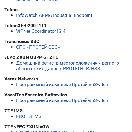
Tofino
InfoWatch ARMA Industrial Endpoint
TofinoXE-0200T1T1
ViPNet Coordinator IG 4
Transnexus SBC
СПО «ПРОТЕЙ-SBC»
vEPC ZXUN USPP от ZTE
Домашний регистр местоположения / регистр
абонентских данных PROTEI HLR/HSS
Veraz Networks
Программный комплекс Протей-imSwitch
VocalTec Essentra Softswitch
Программный комплекс Протей-imSwitch
ZTE IMS
PROTEI IMS
ZTE vEPC ZXUN xGW