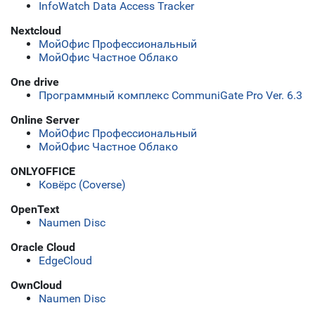
InfoWatch Data Access Tracker
Nextcloud
МойОфис Профессиональный
МойОфис Частное Облако
One drive
Программный комплекс CommuniGate Pro Ver. 6.3
Online Server
МойОфис Профессиональный
МойОфис Частное Облако
ONLYOFFICE
Ковёрс (Coverse)
OpenText
Naumen Disc
Oracle Cloud
EdgeCloud
OwnCloud
Naumen Disc