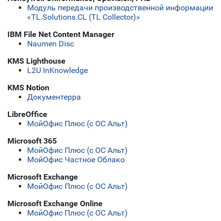
Модуль передачи производственной информации
«TL.Solutions.CL (TL Collector)»
IBM File Net Content Manager
Naumen Disc
KMS Lighthouse
L2U InKnowledge
KMS Notion
Документерра
LibreOffice
МойОфис Плюс (с ОС Альт)
Microsoft 365
МойОфис Плюс (с ОС Альт)
МойОфис Частное Облако
Microsoft Exchange
МойОфис Плюс (с ОС Альт)
Microsoft Exchange Online
МойОфис Плюс (с ОС Альт)