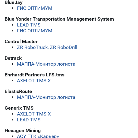
BlueJay
ГИС ОПТИМУМ
Blue Yonder Transportation Management System
LEAD TMS
ГИС ОПТИМУМ
Control Master
ZR RoboTruck, ZR RoboDrill
Detrack
МАППА-Монитор логиста
Ehrhardt Partner's LFS.tms
AXELOT TMS X
ElasticRoute
МАППА-Монитор логиста
Generix TMS
AXELOT TMS X
LEAD TMS
Hexagon Mining
АСУ ГТК «Карьер»