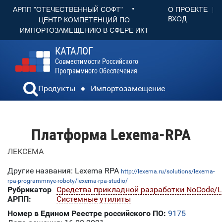
•
О ПРОЕКТЕ
АРПП "ОТЕЧЕСТВЕННЫЙ СОФТ"
ВХОД
ЦЕНТР КОМПЕТЕНЦИЙ ПО
ИМПОРТОЗАМЕЩЕНИЮ В СФЕРЕ ИКТ
КАТАЛОГ
Совместимости Российского
Программного Обеспечения
Продукты
Импортозамещение
Платформа Lexema-RPA
ЛЕКСЕМА
Другие названия: Lexema RPA
http://lexema.ru/solutions/lexema-
rpa-programmnye-roboty/lexema-rpa-studio/
Рубрикатор
Средства прикладной разработки NoCode/
АРПП:
Системные утилиты
Номер в Едином Реестре российского ПО:
9175