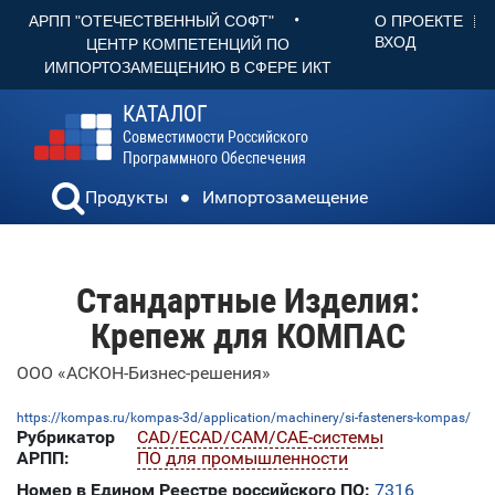
•
О ПРОЕКТЕ
АРПП "ОТЕЧЕСТВЕННЫЙ СОФТ"
ВХОД
ЦЕНТР КОМПЕТЕНЦИЙ ПО
ИМПОРТОЗАМЕЩЕНИЮ В СФЕРЕ ИКТ
КАТАЛОГ
Совместимости Российского
Программного Обеспечения
Продукты
Импортозамещение
Стандартные Изделия:
Крепеж для КОМПАС
ООО «АСКОН-Бизнес-решения»
https://kompas.ru/kompas-3d/application/machinery/si-fasteners-kompas/
Рубрикатор
CAD/ECAD/CAM/CAE-системы
АРПП:
ПО для промышленности
Номер в Едином Реестре российского ПО:
7316