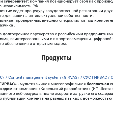
й суверенитет:
компания позиционирует себя как произво
ю независимость РФ .
иятие ведет процедуру государственной регистрации двух
те для защиты интеллектуальной собственности .
лекает проверенных внешних специалистов под конкретны
азчика .
а долгосрочное партнерство с российскими предприятиям
иями, заинтересованными в импортозамещении, цифровой
го обеспечения с открытым кодом.
Продукты
 / Content management system «GIRVAS» / СУС ГИРВАС / 
«ГИРВАС»
- мультиязычная многопрофильная
бесплатная
с
 кодом
от компании «Карельский разработчик» (ИП Шестак
анного веб-ресурса в плане скорости загрузки его содерж
ю публикации контента на разных языках с возможностью