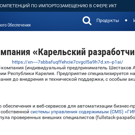
КОМПЕТЕНЦИЙ ПО ИМПОРТОЗАМЕЩЕНИЮ В СФЕРЕ ИКТ
Продукты
ного Обеспечения
мпания «Карельский разработч
https://xn----7sbbafuqffehcie7cvgcl5a9h7d.xn--p1ai/
T-компания (индивидуальный предприниматель Шестаков А
ии Республики Карелия. Предприятие специализируется н
вания до внедрения и технической поддержки, с особым ак
 обеспечения и веб-сервисов для автоматизации бизнес-п
е собственной
системы управления содержимым (CMS) «ГИ
ула проверенных внешних специалистов (fullstack-разраб