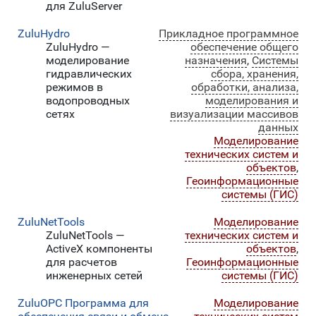
для ZuluServer
ZuluHydro
Прикладное программное
ZuluHydro —
обеспечение общего
моделирование
назначения
,
Системы
гидравлических
сбора, хранения,
режимов в
обработки, анализа,
водопроводных
моделирования и
сетях
визуализации массивов
данных
Моделирование
технических систем и
объектов
,
Геоинформационные
системы (ГИС)
ZuluNetTools
Моделирование
ZuluNetTools —
технических систем и
ActiveX компоненты
объектов
,
для расчетов
Геоинформационные
инженерных сетей
системы (ГИС)
ZuluOPC Программа для
Моделирование