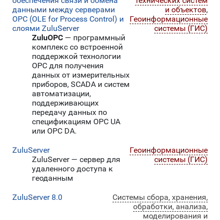
обеспечения связи и обмена
технических систем
данными между серверами
и объектов
,
OPC (OLE for Process Control) и
Геоинформационные
слоями ZuluServer
системы (ГИС)
ZuluOPC
— программный
комплекс со встроенной
поддержкой технологии
OPC для получения
данных от измерительных
приборов, SCADA и систем
автоматизации,
поддерживающих
передачу данных по
спецификациям OPC UA
или OPC DA.
ZuluServer
Геоинформационные
ZuluServer — сервер для
системы (ГИС)
удаленного доступа к
геоданным
ZuluServer 8.0
Системы сбора, хранения,
обработки, анализа,
моделирования и