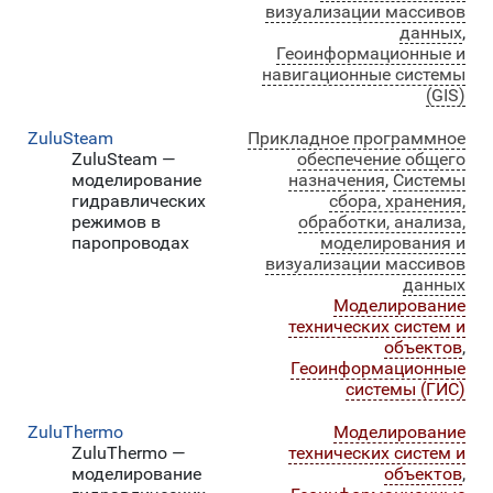
визуализации массивов
данных
,
Геоинформационные и
навигационные системы
(GIS)
ZuluSteam
Прикладное программное
ZuluSteam —
обеспечение общего
моделирование
назначения
,
Системы
гидравлических
сбора, хранения,
режимов в
обработки, анализа,
паропроводах
моделирования и
визуализации массивов
данных
Моделирование
технических систем и
объектов
,
Геоинформационные
системы (ГИС)
ZuluThermo
Моделирование
ZuluThermo —
технических систем и
моделирование
объектов
,