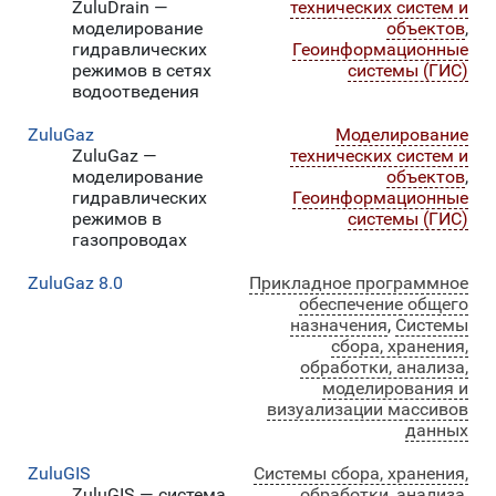
ZuluDrain —
технических систем и
моделирование
объектов
,
гидравлических
Геоинформационные
режимов в сетях
системы (ГИС)
водоотведения
ZuluGaz
Моделирование
ZuluGaz —
технических систем и
моделирование
объектов
,
гидравлических
Геоинформационные
режимов в
системы (ГИС)
газопроводах
ZuluGaz 8.0
Прикладное программное
обеспечение общего
назначения
,
Системы
сбора, хранения,
обработки, анализа,
моделирования и
визуализации массивов
данных
ZuluGIS
Системы сбора, хранения,
ZuluGIS — система
обработки, анализа,