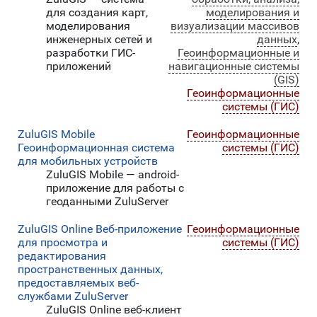
для создания карт,
моделирования и
моделирования
визуализации массивов
инженерных сетей и
данных
,
разработки ГИС-
Геоинформационные и
приложений
навигационные системы
(GIS)
Геоинформационные
системы (ГИС)
ZuluGIS Mobile
Геоинформационные
Геоинформационная система
системы (ГИС)
для мобильных устройств
ZuluGIS Mobile — android-
приложение для работы с
геоданными ZuluServer
ZuluGIS Online Веб-приложение
Геоинформационные
для просмотра и
системы (ГИС)
редактирования
пространственных данных,
предоставляемых веб-
службами ZuluServer
ZuluGIS Online веб-клиент