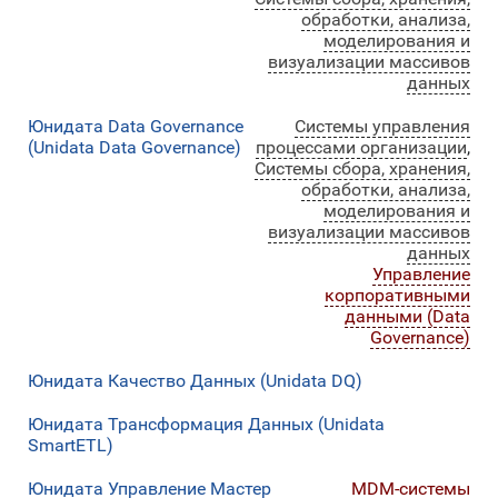
обработки, анализа,
моделирования и
визуализации массивов
данных
Юнидата Data Governance
Системы управления
(Unidata Data Governance)
процессами организации
,
Системы сбора, хранения,
обработки, анализа,
моделирования и
визуализации массивов
данных
Управление
корпоративными
данными (Data
Governance)
Юнидата Качество Данных (Unidata DQ)
Юнидата Трансформация Данных (Unidata
SmartETL)
Юнидата Управление Мастер
MDM-системы