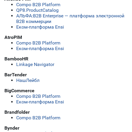
Compo B2B Platform
QP8.ProductCatalog
АЛЬФА:B2B Enterprise — платформа электронной
B2B коммерции
Еком-платформа Ensi
AtroPIM
Compo B2B Platform
Еком-платформа Ensi
BambooHR
Linkage Navigator
BarTender
НашЛейбл
BigCommerce
Compo B2B Platform
Еком-платформа Ensi
Brandfolder
Compo B2B Platform
Bynder