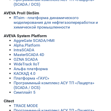
(SCADA / DCS)
AVEVA ProII DinSim
RTsim - платформа динамического
моделирования для нефтегазопереработки и
химической промышленности
AVEVA System Platform
AggreGate SCADA/HMI
Alpha.Platform
IntraSCADA
MasterSCADA 4D
OZNA SCADA
WideTrack IIoT
Альфа платформа
КАСКАД 4.0
Платформа «ГАУС»
Программный комплекс АСУ ТП «Лацерта»
(SCADA / DCS)
Симплайт 5
Citect
TRACE MODE
Программный комплекс АСУ ТП «Лацерта»