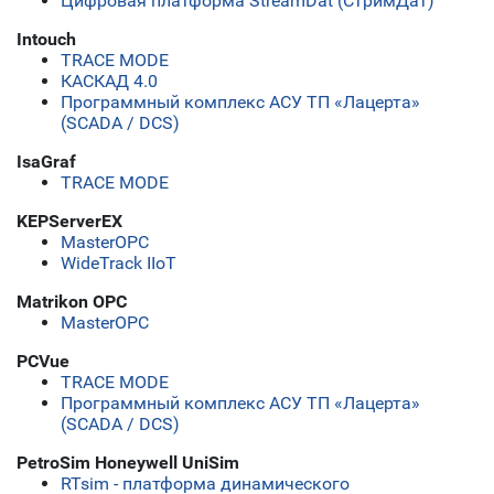
Цифровая платформа StreamDat (СтримДат)
Intouch
TRACE MODE
КАСКАД 4.0
Программный комплекс АСУ ТП «Лацерта»
(SCADA / DCS)
IsaGraf
TRACE MODE
KEPServerEX
MasterOPC
WideTrack IIoT
Matrikon OPC
MasterOPC
PCVue
TRACE MODE
Программный комплекс АСУ ТП «Лацерта»
(SCADA / DCS)
PetroSim Honeywell UniSim
RTsim - платформа динамического