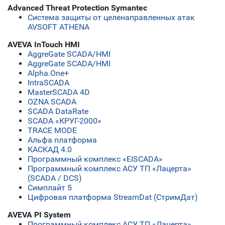
Advanced Threat Protection Symantec
Система защиты от целенаправленных атак
AVSOFT ATHENA
AVEVA InTouch HMI
AggreGate SCADA/HMI
AggreGate SCADA/HMI
Alpha.One+
IntraSCADA
MasterSCADA 4D
OZNA SCADA
SCADA DataRate
SCADA «КРУГ-2000»
TRACE MODE
Альфа платформа
КАСКАД 4.0
Программный комплекс «EISCADA»
Программный комплекс АСУ ТП «Лацерта»
(SCADA / DCS)
Симплайт 5
Цифровая платформа StreamDat (СтримДат)
AVEVA PI System
Программный комплекс АСУ ТП «Лацерта»