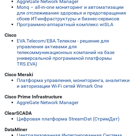
AggreGate Network Manager
Monq – all-in-one мониторинг и автоматизации
для отслеживания здоровья и предотвращения
сбоев ИТ-инфраструктуры и бизнес-сервисов
Программно-аппаратный комплекс wiSLA
Cisco
ЕVA.Telecom/ЕВА.Телеком - решение для
управления активами для
телекоммуникационных компаний на базе
универсальной программной платформы
TRS.EVA)
Cisco Meraki
Платформа управления, мониторинга, аналитики
и авторизации Wi-Fi сетей Wimark One
Cisco Prime Infrastructure
AggreGate Network Manager
ClearSCADA
Цифровая платформа StreamDat (СтримДат)
DataMiner
Централизованная Интегрированная Система