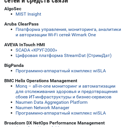
сетей и средств связи
AlgoSec
MIST Insight
Aruba ClearPass
Платформа управления, мониторинга, аналитики
и авторизации Wi-Fi сетей Wimark One
AVEVA InTouch HMI
SCADA «КРУГ-2000»
Цифровая платформа StreamDat (СтримДат)
BigPanda
Программно-аппаратный комплекс wiSLA
BMC Helix Operations Management
Monq – all-in-one мониторинг и автоматизации
для отслеживания здоровья и предотвращения
сбоев ИТ-инфраструктуры и бизнес-сервисов
Naumen Data Aggregation Platform
Naumen Network Manager
Программно-аппаратный комплекс wiSLA
Broadcom DX NetOps Performance Management