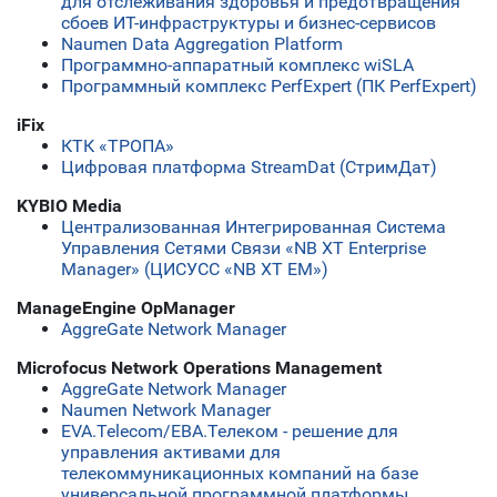
для отслеживания здоровья и предотвращения
сбоев ИТ-инфраструктуры и бизнес-сервисов
Naumen Data Aggregation Platform
Программно-аппаратный комплекс wiSLA
Программный комплекс PerfExpert (ПК PerfExpert)
iFix
КТК «ТРОПА»
Цифровая платформа StreamDat (СтримДат)
KYBIO Media
Централизованная Интегрированная Система
Управления Сетями Связи «NB XT Enterprise
Manager» (ЦИСУСС «NB XT EM»)
ManageEngine OpManager
AggreGate Network Manager
Microfocus Network Operations Management
AggreGate Network Manager
Naumen Network Manager
ЕVA.Telecom/ЕВА.Телеком - решение для
управления активами для
телекоммуникационных компаний на базе
универсальной программной платформы