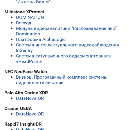
"Интегра-Видео"
Milestone XProtect
DOMINATION
Восход
Модуль видеоаналитики "Распознавание лиц"
Domination
Платформа AlphaLogic
Система интеллектуального видеонаблюдения
InSentry
Система ситуационного видеомониторинга
«HeadPoint»
NEC NeoFace Watch
Визирь. Программный комплекс системы
видеоидентификации.
Palo Alto Cortex XDR
DataNova OR
Qradar UEBA
DataNova OR
Rapid7 InsightIDR
DataNova OR