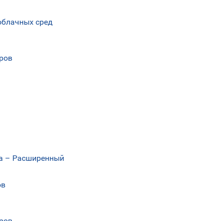
 облачных сред
еров
еса – Расширенный
ов
еров