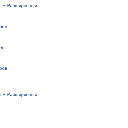
еса – Расширенный
еров
ов
еров
еса – Расширенный