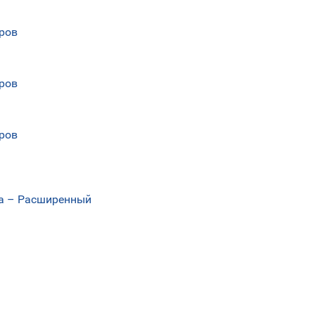
еров
еров
еров
еса – Расширенный