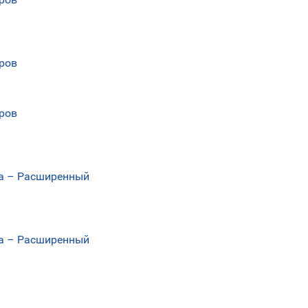
еров
еров
еса – Расширенный
еса – Расширенный