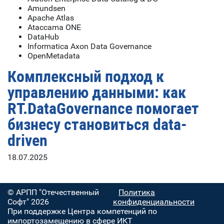
Amundsen
Apache Atlas
Ataccama ONE
DataHub
Informatica Axon Data Governance
OpenMetadata
Комплексный подход к
управлению данными: как
RT.DataGovernance помогает
бизнесу становиться data-
driven
18.07.2025
© АРПП "Отечественный
Политика
Софт" 2026
конфиденциальности
При поддержке Центра компетенций по
импортозамещению в сфере ИКТ