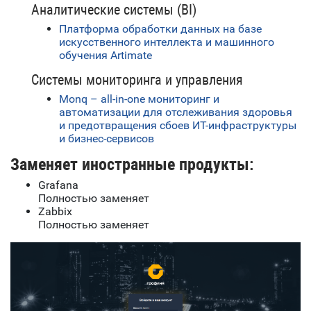
Аналитические системы (BI)
Платформа обработки данных на базе
искусственного интеллекта и машинного
обучения Artimate
Системы мониторинга и управления
Monq – all-in-one мониторинг и
автоматизации для отслеживания здоровья
и предотвращения сбоев ИТ-инфраструктуры
и бизнес-сервисов
Заменяет иностранные продукты:
Grafana
Полностью заменяет
Zabbix
Полностью заменяет