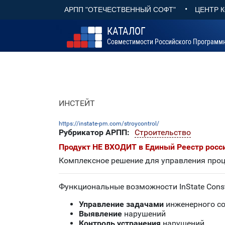
•
АРПП "ОТЕЧЕСТВЕННЫЙ СОФТ"
ЦЕНТР 
КАТАЛОГ
Совместимости Российского Программ
ИНСТЕЙТ
https://instate-pm.com/stroycontrol/
Рубрикатор АРПП:
Строительство
Продукт НЕ ВХОДИТ в Единый Реестр росс
Комплексное решение для управления проц
Функциональные возможности InState Cons
Управление задачами
инженерного с
Выявление
нарушений
Контроль устранения
нарушений