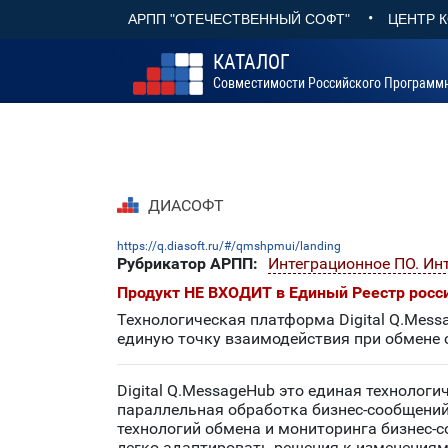
•
АРПП "ОТЕЧЕСТВЕННЫЙ СОФТ"
ЦЕНТР 
КАТАЛОГ
Совместимости Российского Программ
ДИАСОФТ
https://q.diasoft.ru/#/qmshpmui/landing
Рубрикатор АРПП:
Интеграционное ПО. Ин
Продукт НЕ ВХОДИТ в Единый Реестр росс
Технологическая платформа Digital Q.Mes
единую точку взаимодействия при обмене
Digital Q.MessageHub это единая технологи
параллельная обработка бизнес-сообщений
технологий обмена и мониторинга бизнес-
легко адаптировать решения к изменениям