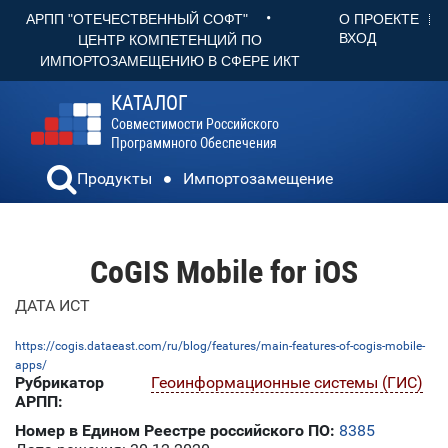
•
О ПРОЕКТЕ
АРПП "ОТЕЧЕСТВЕННЫЙ СОФТ"
ВХОД
ЦЕНТР КОМПЕТЕНЦИЙ ПО
ИМПОРТОЗАМЕЩЕНИЮ В СФЕРЕ ИКТ
КАТАЛОГ
Совместимости Российского
Программного Обеспечения
Продукты
Импортозамещение
CoGIS Mobile for iOS
ДАТА ИСТ
https://cogis.dataeast.com/ru/blog/features/main-features-of-cogis-mobile-
apps/
Рубрикатор
Геоинформационные системы (ГИС)
АРПП:
Номер в Едином Реестре российского ПО:
8385