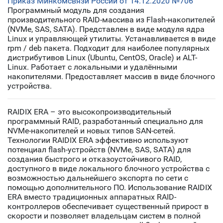
Приказ Минкомсвязи России от 14.12.2020 №706
Программный модуль для создания
производительного RAID-массива из Flash-накопителей
(NVMe, SAS, SATA). Представлен в виде модуля ядра
Linux и управляющей утилиты. Устанавливается в виде
rpm / deb пакета. Подходит для наиболее популярных
дистрибутивов Linux (Ubuntu, CentOS, Oracle) и ALT-
Linux. Работает с локальными и удалёнными
накопителями. Предоставляет массив в виде блочного
устройства.
RAIDIX ERA – это высокопроизводительный
программный RAID, разработанный специально для
NVMe-накопителей и новых типов SAN-сетей.
Технологии RAIDIX ERA эффективно используют
потенциал flash-устройств (NVMe, SAS, SATA) для
создания быстрого и отказоустойчивого RAID,
доступного в виде локального блочного устройства с
возможностью дальнейшего экспорта по сети с
помощью дополнительного ПО. Использование RAIDIX
ERA вместо традиционных аппаратных RAID-
контроллеров обеспечивает существенный прирост в
скорости и позволяет владельцам систем в полной