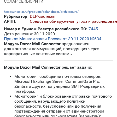
СОЛАР СЕКЬЮРИТИ
https://rt-solar.ru/products/solar_dozor/architecture/
Рубрикатор
DLP-системы
АРПП:
Средства обнаружения угроз и расследова
Номер в Едином Реестре российского ПО:
7445
Дата решения: 30.11.2020
Приказ Минкомсвязи России от 30.11.2020 №634
Модуль Dozor Mail Connector
предназначен
для контроля коммуникаций, проходящих через
корпоративные почтовые системы.
Модуль Dozor Mail Connector
решает задачи:
Мониторинг сообщений почтовых серверов:
Microsoft Exchange Server, CommuniGate Pro,
Zimbra и других популярных SMTP-серверных
платформ;
Мониторинг и блокирование отправки почтового
сообщения, нарушающего политики
безопасности, безусловно или до получения
подтверждения отправки от администратора
безопасности или пользователя (карантин);