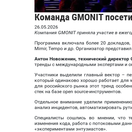
Команда GMONIT посети
26.05.2026
Компания GMONIT приняла участие в ежегод
Программа включала более 20 докладов, уг
Mimir, Tempo и др. Организатор представи
Антон Новоженин, технический директор 
тренды с международными экспертами и о
Участники выделили главный вектор – п
который одинаково хорошо работает для м
для российского рынка этот тренд особен
стек на базе open source-инструментов.
Отдельное внимание уделили применению
анализ инцидентов, автоматизировать рути
Специалисты сошлись во мнении, что те
изменения кода, работа с потоковыми данн
«экспериментами энтузиастов».