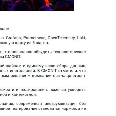
лоне.
Grafana, Prometheus, OpenTelemetry, Loki,
рожную карту из 5 шагов.
а
, что позволило обсудить технологические
мы GMONIT.
айплайнам и единому слою сбора данных,
пных инсталляций. В GMONIT отметили, что
бежным решениям компании все чаще строят
мости и тестирования, помогая ускорять
ной и контекстной.
ование, современная инструментация без
вное тестирование становятся нормой, а не