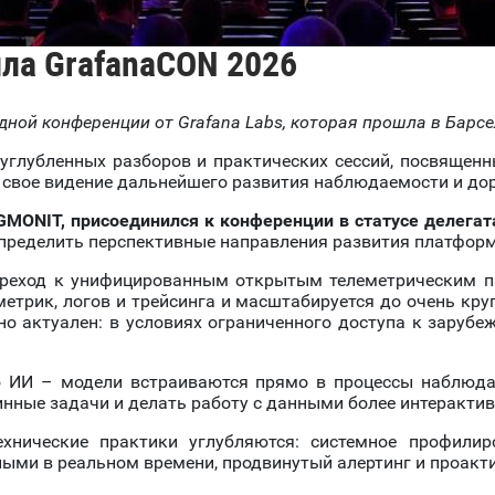
ла GrafanaCON 2026
ной конференции от Grafana Labs, которая прошла в Барсе
лубленных разборов и практических сессий, посвященных 
л свое видение дальнейшего развития наблюдаемости и до
GMONIT, присоединился к конференции в статусе делегат
пределить перспективные направления развития платфор
ереход к унифицированным открытым телеметрическим п
етрик, логов и трейсинга и масштабируется до очень кру
но актуален: в условиях ограниченного доступа к зару
 ИИ – модели встраиваются прямо в процессы наблюдае
нные задачи и делать работу с данными более интерактив
хнические практики углубляются: системное профилир
ыми в реальном времени, продвинутый алертинг и проакти