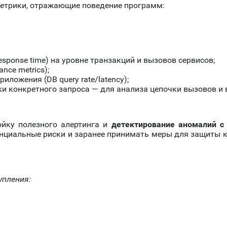
етрики, отражающие поведение программ:
sponse time) на уровне транзакций и вызовов сервисов;
nce metrics);
иложения (DB query rate/latency);
тки конкретного запроса — для анализа цепочки вызовов и 
ойку полезного алертинга и
детектирование аномалий с
енциальные риски и заранее принимать меры для защиты к
упления: