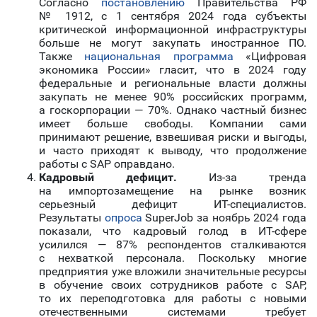
Согласно
постановлению
Правительства РФ
№ 1912, с 1 сентября 2024 года субъекты
критической информационной инфраструктуры
больше не могут закупать иностранное ПО.
Также
национальная программа
«Цифровая
экономика России» гласит, что в 2024 году
федеральные и региональные власти должны
закупать не менее 90% российских программ,
а госкорпорации — 70%. Однако частный бизнес
имеет больше свободы. Компании сами
принимают решение, взвешивая риски и выгоды,
и часто приходят к выводу, что продолжение
работы с SAP оправдано.
Кадровый дефицит.
Из-за тренда
на импортозамещение на рынке возник
серьезный дефицит ИТ-специалистов.
Результаты
опроса
SuperJob за ноябрь 2024 года
показали, что кадровый голод в ИT-сфере
усилился — 87% респондентов сталкиваются
с нехваткой персонала. Поскольку многие
предприятия уже вложили значительные ресурсы
в обучение своих сотрудников работе с SAP,
то их переподготовка для работы с новыми
отечественными системами требует