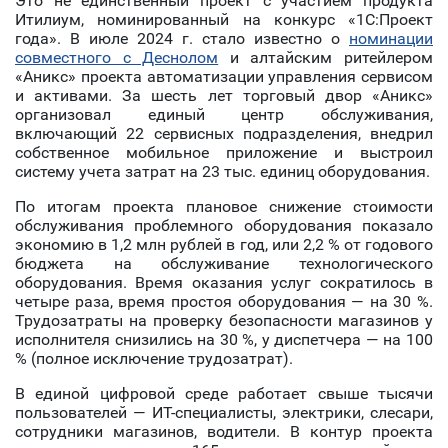
Это не единственный проект с участием продукта
Итилиум, номинированный на конкурс «1С:Проект
года». В июле 2024 г. стало известно о
номинации
совместного с Деснолом
и алтайским ритейлером
«Аникс» проекта автоматизации управления сервисом
и активами. За шесть лет торговый двор «Аникс»
организовал единый центр обслуживания,
включающий 22 сервисных подразделения, внедрил
собственное мобильное приложение и выстроил
систему учета затрат на 23 тыс. единиц оборудования.
По итогам проекта плановое снижение стоимости
обслуживания проблемного оборудования показало
экономию в 1,2 млн рублей в год, или 2,2 % от годового
бюджета на обслуживание технологического
оборудования. Время оказания услуг сократилось в
четыре раза, время простоя оборудования — на 30 %.
Трудозатраты на проверку безопасности магазинов у
исполнителя снизились на 30 %, у диспетчера — на 100
% (полное исключение трудозатрат).
В единой цифровой среде работает свыше тысячи
пользователей — ИТ-специалисты, электрики, слесари,
сотрудники магазинов, водители. В контур проекта