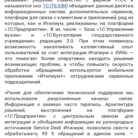
называется оно
1С:ITILIUM
)
объединил данные десятка
информационных систем, дополнительных сервисов,
платформ для связи с клиентами и приложений, ряд из
которых, как и Итилиум, реализованы на платформе
«1С:Предприятие». В их числе — база «1С:Управление
вузом» и «1С:Бухгалтерия государственного
учреждения» редакции 2.0. При этом появилась
возможность накапливать коллективный опыт
пользователей за счет интеграции Итилиум с XWiki —
это помогает более оперативно находить решение
возникающих проблем, а чтобы повысить скорость
обработки обращений, используется мобильное
приложение «Итилиум+» сотрудниками сервисных
подразделений.
«Ранее для обеспечения технической поддержки мы
использовали разрозненные каналы связи.
Информация о заявках часто терялась. Архитектура
решений, выстроенная на платформе
«1С:Предприятие» с центральным звеном для
интеграции и обобщения информации из разнор
одных
источников Service Desk Итилиум, позволила свести и
обрабатывать 95 % обращений в едином окне,
—