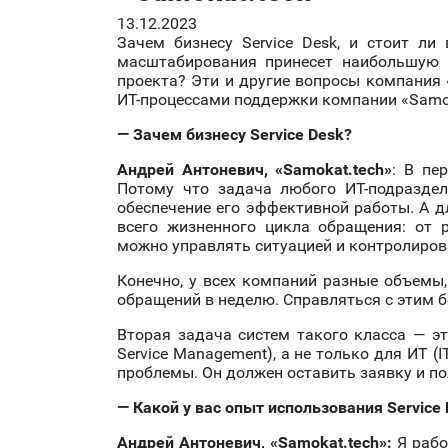
13.12.2023
Зачем бизнесу Service Desk, и стоит л
масштабирования принесет наибольшую 
проекта? Эти и другие вопросы компания
ИТ-процессами поддержки компании «Samoka
— Зачем
бизнесу Service Desk?
Андрей
Антоневич
,
«
Samokat.tech
»
: В пе
Потому что задача любого ИТ-подразделе
обеспечение его эффективной работы. А д
всего жизненного цикла обращения: от р
можно управлять ситуацией и контролиров
Конечно, у всех компаний разные объемы,
обращений в неделю. Справляться с этим бе
Вторая задача систем такого класса — эт
Service Management), а не только для ИТ (
проблемы. Он должен оставить заявку и по
— Какой у вас опыт использования
Service
Андрей
Антоневич
,
«
Samokat.tech
»
:
Я рабо