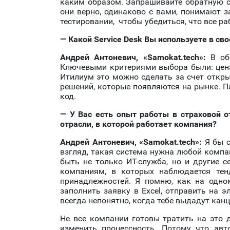
каким образом. Запрашивайте обратную св
они верно, одинаково с вами, понимают 
тестировании, чтобы убедиться, что все ра
— Какой
Service Desk Вы используете в св
Андрей
Антоневич
,
«
Samokat.tech
»
:
В об
Ключевыми критериями выбора были: цена
Итилиум это можно сделать за счет откры
решений, которые появляются на рынке. П
код.
— У Вас есть опыт работы в страховой от
отрасли, в которой работает компания?
Андрей
Антоневич
, «
Samokat.tech
»:
Я бы с
взгляд, такая система нужна любой компа
быть не только ИТ-служба, но и другие с
компаниям, в которых наблюдается тен
принадлежностей. Я помню, как на одно
заполнить заявку в Excel, отправить на 
всегда непонятно, когда тебе выдадут канц
Не все компании готовы тратить на это д
изменить процессность. Потому что авт