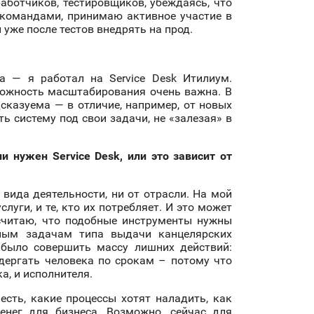
аботчиков, тестировщиков, убеждаясь, что
 командами, принимаю активное участие в
 уже после тестов внедрять на прод.
а — я работал на Service Desk Итилиум.
можность масштабирования очень важна. В
сказуема — в отличие, например, от новых
 систему под свои задачи, не «залезая» в
и нужен Service Desk, или это зависит от
т вида деятельности, ни от отрасли. На мой
слуги, и те, кто их потребляет. И это может
Я считаю, что подобные инструменты нужны
рным задачам типа выдачи канцелярских
 было совершить массу лишних действий:
 дергать человека по срокам – потому что
а, и исполнителя.
есть, какие процессы хотят наладить, как
енег для бизнеса. Возможно, сейчас для