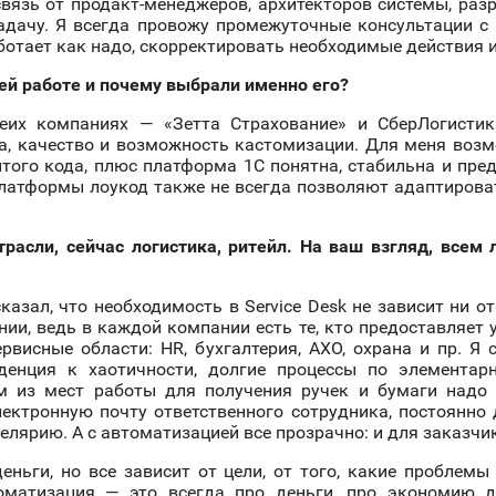
язь от продакт-менеджеров, архитекторов системы, разр
задачу. Я всегда провожу промежуточные консультации с
ботает как надо, скорректировать необходимые действия и
оей работе и почему выбрали именно его?
еих компаниях — «Зетта Страхование» и СберЛогистик
, качество и возможность кастомизации. Для меня воз
того кода, плюс платформа 1С понятна, стабильна и пред
латформы лоукод также не всегда позволяют адаптировать
расли, сейчас логистика, ритейл. На ваш взгляд, всем л
казал, что необходимость в Service Desk не зависит ни о
нии, ведь в каждой
компании есть те, кто предоставляет у
ервисные области: HR, бухгалтерия, АХО, охрана и пр. 
денция к хаотичности, долгие процессы по элемента
м из мест работы для получения ручек и бумаги надо
электронную почту ответственного сотрудника, постоянно
елярию. А с автоматизацией все прозрачно: и для заказчик
еньги, но все зависит от цели, от того, какие проблемы 
оматизация — это всегда про деньги, про экономию д