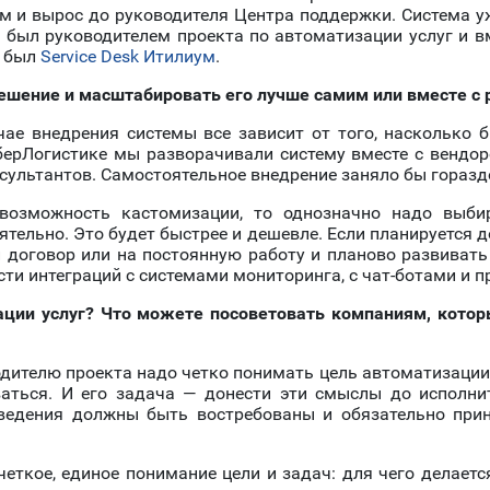
м и вырос до руководителя Центра поддержки. Система уж
 был руководителем проекта по автоматизации услуг и 
о был
Service Desk Итилиум
.
ешение и масштабировать его лучше самим или вместе с
чае внедрения системы все зависит от того, насколько 
берЛогистике мы разворачивали систему вместе с вендор
сультантов. Самостоятельное внедрение заняло бы горазд
возможность кастомизации, то однозначно надо выб
ятельно. Это будет быстрее и дешевле. Если планируется 
 договор или на постоянную работу и планово развивать S
сти интеграций с системами мониторинга, с чат-ботами и п
ации услуг? Что можете посоветовать компаниям, кото
дителю проекта надо четко понимать цель автоматизации,
аться. И его задача — донести эти смыслы до исполните
овведения должны быть востребованы и обязательно при
еткое, единое понимание цели и задач: для чего делается