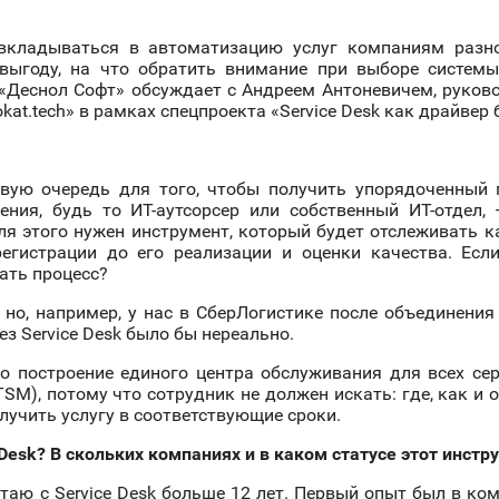
и вкладываться в автоматизацию услуг компаниям разн
выгоду, на что обратить внимание при выборе системы
 «Деснол Софт» обсуждает с Андреем Антоневичем, руков
t.tech» в рамках спецпроекта «Service Desk как драйвер 
рвую очередь для того, чтобы получить упорядоченный 
ния, будь то ИТ-аутсорсер или собственный ИТ-отдел, 
ля этого нужен инструмент, который будет отслеживать 
егистрации до его реализации и оценки качества. Есл
ать процесс?
 но, например, у нас в СберЛогистике после объединения
з Service Desk было бы нереально.
о построение единого центра обслуживания для всех сер
ITSM), потому что сотрудник не должен искать: где, как и
лучить услугу в соответствующие сроки.
 Desk? В скольких компаниях и в каком статусе
этот инстр
таю с Service Desk больше 12 лет. Первый опыт был в ко