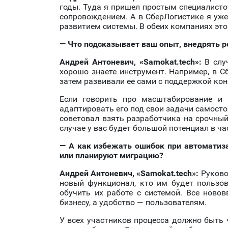
годы. Туда я пришел простым специалисто
сопровождением. А в СберЛогистике я уже
развитием системы. В обеих компаниях эт
— Что
подсказывает
в
аш опыт, в
недрять р
Андрей
Антоневич
,
«
Samokat.tech
»
:
В слу
хорошо знаете инструмент. Например, в С
затем развивали ее сами с поддержкой кон
Если говорить про масштабирование и 
адаптировать его под свои задачи самосто
советовал взять разработчика на срочный
случае у вас будет большой потенциал в ча
— А как избежать ошибок при автоматиз
или планируют миграцию?
Андрей
Антоневич
,
«
Samokat.tech
»
:
Руково
новый функционал, кто им будет пользов
обучить их работе с системой. Все нов
бизнесу, а удобство — пользователям.
У всех участников процесса должно быть ч