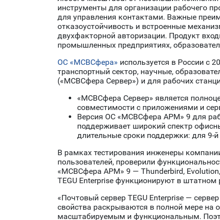
инструменты для организации рабочего про
для управления контактами. Важные преим
отказоустойчивость и встроенные механи
двухфакторной авторизации. Продукт входи
промышленных предприятиях, образовател
ОС «МСВСфера»
используется в России с 2
транспортный сектор, научные, образовате
(«МСВСфера Сервер») и для рабочих стан
«МСВСфера Сервер» является полноцен
совместимости с приложениями и серв
Версия ОС «МСВСфера АРМ» 9 для раб
поддерживает широкий спектр офисн
длительные сроки поддержки: для 9-й
В рамках тестирования инженеры компании
пользователей, проверили функциональнос
«МСВСфера АРМ» 9 — Thunderbird, Evolution
TEGU Enterprise функционируют в штатном
«Почтовый сервер TEGU Enterprise — сервер
свойства раскрываются в полной мере на о
масштабируемым и функциональным. Поэто