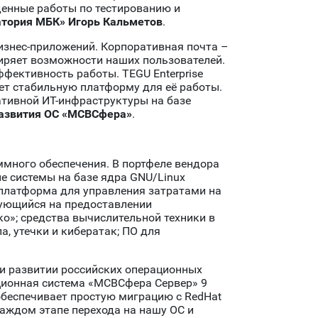
денные работы по тестированию и
атория МБК» Игорь Кальметов
.
изнес-приложений. Корпоративная почта –
ширяет возможности наших пользователей.
фективность работы. TEGU Enterprise
т стабильную платформу для её работы.
ативной ИТ-инфраструктуры на базе
развития ОС «МСВСфера»
.
аммного обеспечения. В портфеле вендора
е системы на базе ядра GNU/Linux
-платформа для управления затратами на
рующийся на предоставлении
о»; средства вычислительной техники в
 утечки и кибератак; ПО для
и развитии российских операционных
ционная система «МСВСфера Сервер» 9
обеспечивает простую миграцию с RedHat
а каждом этапе перехода на нашу ОС и