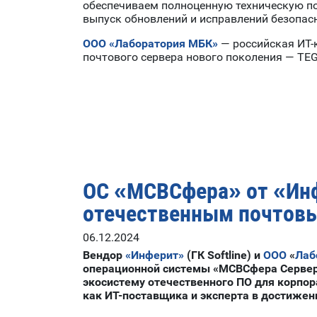
обеспечиваем полноценную техническую по
выпуск обновлений и исправлений безопас
ООО «Лаборатория МБК»
— российская ИТ-к
почтового сервера нового поколения — TEG
ОС «МСВСфера» от «Инфе
отечественным почтовы
06.12.2024
Вендор
«Инферит»
(ГК Softline) и
ООО
«
Лаб
операционной системы «МСВСфера Сервер
экосистему отечественного ПО для корпор
как ИТ-поставщика и эксперта в достижен