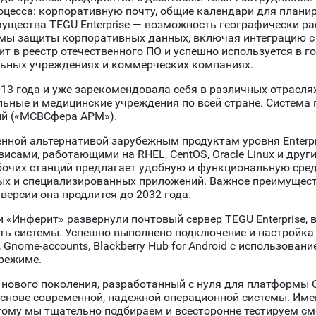
цесса: корпоративную почту, общие календари для планир
ущества TEGU Enterprise — возможность географически р
змы защиты корпоративных данных, включая интеграцию с
т в реестр отечественного ПО и успешно используется в г
ьных учреждениях и коммерческих компаниях.
013 года и уже зарекомендовала себя в различных отрас
льные и медицинские учреждения по всей стране. Система 
ций («МСВСфера АРМ»).
ной альтернативой зарубежным продуктам уровня Enterpri
исами, работающими на RHEL, CentOS, Oracle Linux и други
очих станций предлагает удобную и функциональную сред
ых и специализированных приложений. Важное преимущес
 версии она продлится до 2032 года.
 «Инферит» развернули почтовый сервер TEGU Enterprise,
ть системы. Успешно выполнено подключение и настройка
, Gnome-accounts, Blackberry Hub for Android с использова
 режиме.
 нового поколения, разработанный с нуля для платформы O
снове современной, надежной операционной системы. Имен
му мы тщательно подбираем и всесторонне тестируем см