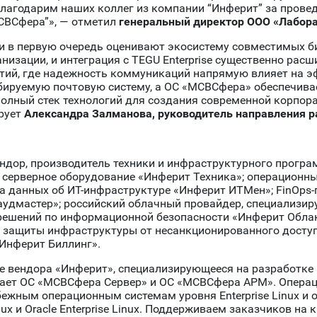
Благодарим наших коллег из компании “Инферит” за прове
СВСфера”», — отметил
генеральный директор ООО «Лабор
и в первую очередь оценивают экосистему совместимых б
низации, и интеграция с TEGU Enterprise существенно рас
тий, где надежность коммуникаций напрямую влияет на эф
ируемую почтовую систему, а ОС «МСВСфера» обеспечивае
олный стек технологий для создания современной корпор
ирует
Александра Залманова, руководитель направления 
вендор, производитель техники и инфраструктурного прогр
 серверное оборудование «Инферит Техника»; операционны
а данных об ИТ-инфраструктуре «Инферит ИТМен»; FinOps
дмастер»; российский облачный провайдер, специализи
решений по информационной безопасности «Инферит Облак
защиты инфраструктуры от несанкционированного доступа,
Инферит Биллинг».
е вендора «Инферит», специализирующееся на разработке 
ючает ОС «МСВСфера Сервер» и ОС «МСВСфера АРМ». Опера
ежным операционным системам уровня Enterprise Linux и 
Linux и Oracle Enterprise Linux. Поддерживаем заказчиков н