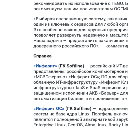
рекомендовать их использование с TEGU. 
рекомендуем нашим пользователям ОС “М
«Выбирая операционную систему, заказчик
один из ключевых сервисов для любой орга
Это особенно важно для крупных предприя
позволяет развернуть надежную и масштаб
Наша задача – предоставить заказчикам п
доверенного российского ПО», — коммент
Справка
«Инферит»
(
ГК Softline
)
— российский ИТ-
представлены: российское компьютерное и
«МСВСфера» от «Инферит ОС»; ПО для сбор
облачную ИТ-инфраструктуру «Инферит Клау
инфраструктурных IaaS и SaaS сервисов и 
защищенном исполнении АКБ «Барьер» для 
автоматизации биллинга и провижининга «
«Инферит ОС»
(
ГК Softline
)
— подразделени
систем на базе ядра Linux. Портфель вкл
является полноценной альтернативой заруб
Enterprise Linux, CentOS, AlmaLinux, Rocky 