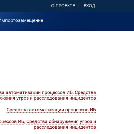
О ПРОЕКТЕ
ВХОД
Импортозамещение
ва автоматизации процессов ИБ
,
Средства
ужения угроз и расследования инцидентов
Средства автоматизации процессов ИБ
оцессов ИБ
,
Средства обнаружения угроз и
расследования инцидентов