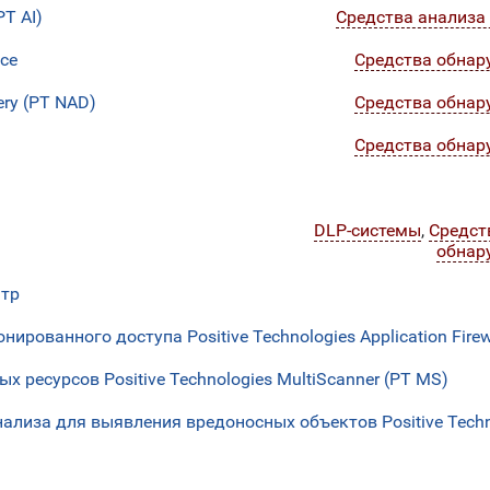
PT AI)
Средства анализа 
nce
Средства обнар
ery (PT NAD)
Средства обнар
Средства обнар
DLP-системы
,
Средст
обнар
нтр
рованного доступа Positive Technologies Application Firewa
 ресурсов Positive Technologies MultiScanner (PT MS)
ализа для выявления вредоносных объектов Positive Techn