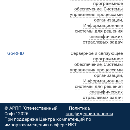
программное
обеспечение
,
Системы
управления процессами
организации
,
Информационные
системы для решения
специфических
отраслевых задач
Go-RFID
Серверное и связующее
программное
обеспечение
,
Системы
управления процессами
организации
,
Информационные
системы для решения
специфических
отраслевых задач
© АРПП "Отечественный
Политика
Софт" 2026
конфиденциальности
При поддержке Центра компетенций по
импортозамещению в сфере ИКТ