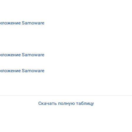
риложение Samoware
риложение Samoware
риложение Samoware
Скачать полную таблицу