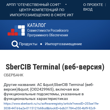
•
О ПРОЕКТЕ
АРПП "ОТЕЧЕСТВЕННЫЙ СОФТ"
ВХОД
ЦЕНТР КОМПЕТЕНЦИЙ ПО
ИМПОРТОЗАМЕЩЕНИЮ В СФЕРЕ ИКТ
КАТАЛОГ
Совместимости Российского
Программного Обеспечения
Продукты
Импортозамещение
SberCIB Terminal (веб-версия)
СБЕРБАНК
Другие названия: АС &quot;SberCIB Terminal (веб-
версия)&quot; (CI02429965), включая все
функциональные подсистемы, указанные в
функциональных характеристиках
https://www.sberbank.ru/ru/softwareregistry/article?newsID=203ae19e-
3038-447d-ba2e-0115121b68cd&blockID=bdb31784-e350-4bf9-92c9-