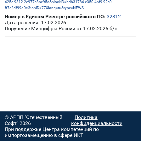
425e-9312-2e977e8be95d&blockID=bdb31784-e350-4bf9-92c9-
ff7e2df99d0e®ionID=77&lang=ru&type=NEWS
Номер в Едином Реестре российского ПО:
32312
Дата решения: 17.02.2026
Поручение Минцифры России от 17.02.2026 б/н
© АРПП "Отечественный
Политика
Софт" 2026
конфиденциальности
При поддержке Центра компетенций по
импортозамещению в сфере ИКТ