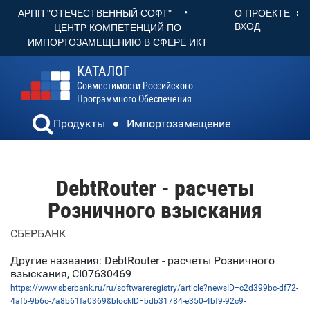
•
О ПРОЕКТЕ
АРПП "ОТЕЧЕСТВЕННЫЙ СОФТ"
ВХОД
ЦЕНТР КОМПЕТЕНЦИЙ ПО
ИМПОРТОЗАМЕЩЕНИЮ В СФЕРЕ ИКТ
КАТАЛОГ
Совместимости Российского
Программного Обеспечения
Продукты
Импортозамещение
DebtRouter - расчеты
Розничного взыскания
СБЕРБАНК
Другие названия: DebtRouter - расчеты Розничного
взыскания, CI07630469
https://www.sberbank.ru/ru/softwareregistry/article?newsID=c2d399bc-df72-
4af5-9b6c-7a8b61fa0369&blockID=bdb31784-e350-4bf9-92c9-