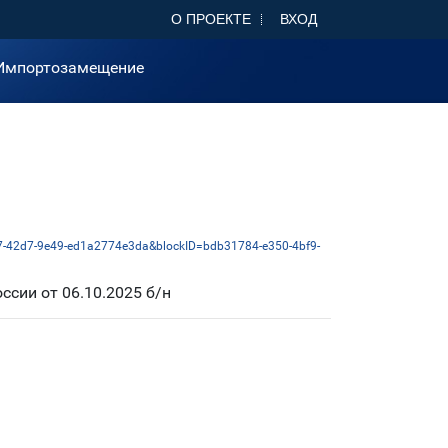
О ПРОЕКТЕ
ВХОД
Импортозамещение
a87-42d7-9e49-ed1a2774e3da&blockID=bdb31784-e350-4bf9-
сии от 06.10.2025 б/н