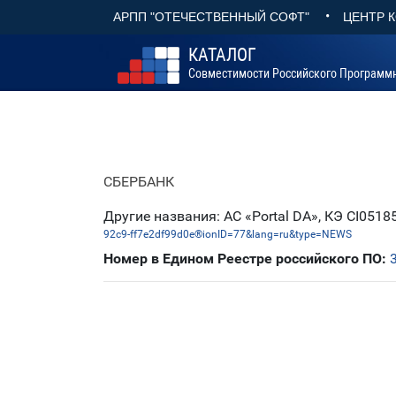
•
АРПП "ОТЕЧЕСТВЕННЫЙ СОФТ"
ЦЕНТР 
КАТАЛОГ
Совместимости Российского Программ
СБЕРБАНК
Другие названия: АС «Portal DA», КЭ CI051
92c9-ff7e2df99d0e®ionID=77&lang=ru&type=NEWS
Номер в Едином Реестре российского ПО: