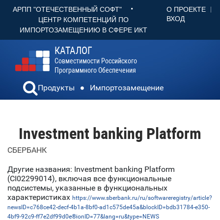
•
О ПРОЕКТЕ
АРПП "ОТЕЧЕСТВЕННЫЙ СОФТ"
ВХОД
ЦЕНТР КОМПЕТЕНЦИЙ ПО
ИМПОРТОЗАМЕЩЕНИЮ В СФЕРЕ ИКТ
КАТАЛОГ
Совместимости Российского
Программного Обеспечения
Продукты
Импортозамещение
Investment banking Platform
СБЕРБАНК
Другие названия: Investment banking Platform
(CI02299014), включая все функциональные
подсистемы, указанные в функциональных
характеристиках
https://www.sberbank.ru/ru/softwareregistry/article?
newsID=c768ce42-decf-4b1a-8bf0-ad1c575de45a&blockID=bdb31784-e350-
4bf9-92c9-ff7e2df99d0e®ionID=77&lang=ru&type=NEWS