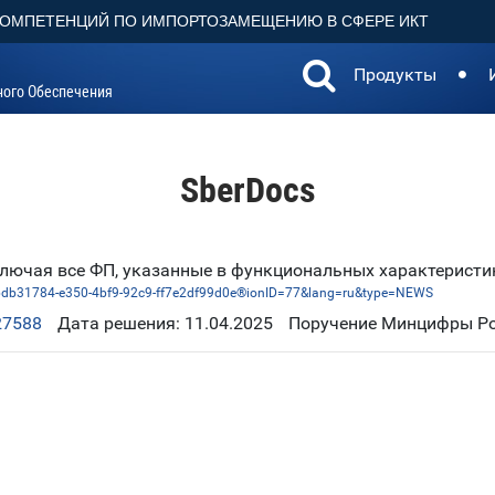
КОМПЕТЕНЦИЙ ПО ИМПОРТОЗАМЕЩЕНИЮ В СФЕРЕ ИКТ
Продукты
ного Обеспечения
SberDocs
включая все ФП, указанные в функциональных характерист
bdb31784-e350-4bf9-92c9-ff7e2df99d0e®ionID=77&lang=ru&type=NEWS
27588
Дата решения: 11.04.2025
Поручение Минцифры Рос