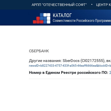
•
АРПП "ОТЕЧЕСТВЕННЫЙ СОФТ"
ЦЕНТР 
КАТАЛОГ
Совместимости Российского Программ
СБЕРБАНК
Другие названия: SberDocs (CI02172555), 
newsID=b8227433-4757-433f-a065-44eaff6666ea&blockID=
Номер в Едином Реестре российского ПО: